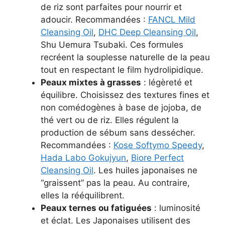
de riz sont parfaites pour nourrir et
adoucir. Recommandées :
FANCL Mild
Cleansing Oil
,
DHC Deep Cleansing Oil
,
Shu Uemura Tsubaki. Ces formules
recréent la souplesse naturelle de la peau
tout en respectant le film hydrolipidique.
Peaux mixtes à grasses
: légèreté et
équilibre. Choisissez des textures fines et
non comédogènes à base de jojoba, de
thé vert ou de riz. Elles régulent la
production de sébum sans dessécher.
Recommandées :
Kose Softymo Speedy
,
Hada Labo Gokujyun
,
Biore Perfect
Cleansing Oil
. Les huiles japonaises ne
“graissent” pas la peau. Au contraire,
elles la rééquilibrent.
Peaux ternes ou fatiguées
: luminosité
et éclat. Les Japonaises utilisent des